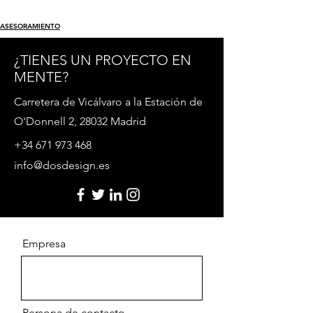
ASESORAMIENTO
¿TIENES UN PROYECTO EN
MENTE?
Carretera de Vicálvaro a la Estación de
O'Donnell 2, 28032 Madrid
+34 671 973 468
info@dosdesign.es
Empresa
Persona de contacto